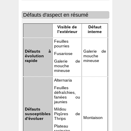
Défauts d'aspect en résumé
Visible de
Défaut
l’extérieur
interne
Feuilles
pourries
Défauts à
Galerie de
Fusariose
évolution
mouche
rapide
mineuse
Galerie de
mouche
mineuse
Alternaria
Feuilles
défraîchies,
fanées ou
jaunies
Défauts
Mildiou
susceptibles
Piqûres de
Montaison
d'évoluer
Thrips
Plateau
racinaire