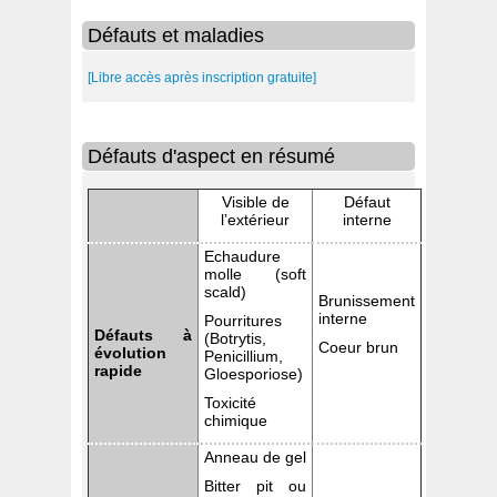
Défauts et maladies
[Libre accès après inscription gratuite]
Défauts d'aspect en résumé
Visible de
Défaut
l’extérieur
interne
Echaudure
molle (soft
scald)
Brunissement
interne
Pourritures
Défauts à
(Botrytis,
Coeur brun
évolution
Penicillium,
rapide
Gloesporiose)
Toxicité
chimique
Anneau de gel
Bitter pit ou