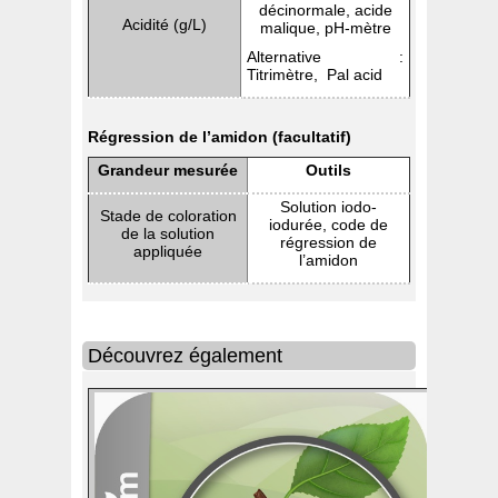
décinormale, acide
Acidité (g/L)
malique, pH-mètre
Alternative :
Titrimètre, Pal acid
Régression de l’amidon (facultatif)
Grandeur mesurée
Outils
Solution iodo-
Stade de coloration
iodurée, code de
de la solution
régression de
appliquée
l’amidon
Découvrez également
Di@gno
Di@gno-