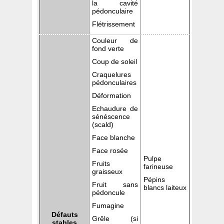
la cavité
pédonculaire
Flétrissement
Couleur de
fond verte
Coup de soleil
Craquelures
pédonculaires
Déformation
Echaudure de
sénéscence
(scald)
Face blanche
Face rosée
Pulpe
Fruits
farineuse
graisseux
Pépins
Fruit sans
blancs laiteux
pédoncule
Fumagine
Défauts
Grêle (si
stables