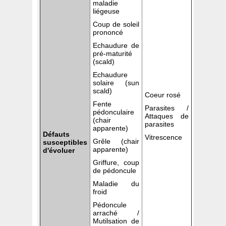
maladie
liégeuse
Coup de soleil
prononcé
Echaudure de
pré-maturité
(scald)
Echaudure
solaire (sun
scald)
Coeur rosé
Fente
Parasites /
pédonculaire
Attaques de
(chair
parasites
apparente)
Défauts
Vitrescence
Grêle (chair
susceptibles
apparente)
d'évoluer
Griffure, coup
de pédoncule
Maladie du
froid
Pédoncule
arraché /
Mutilsation de